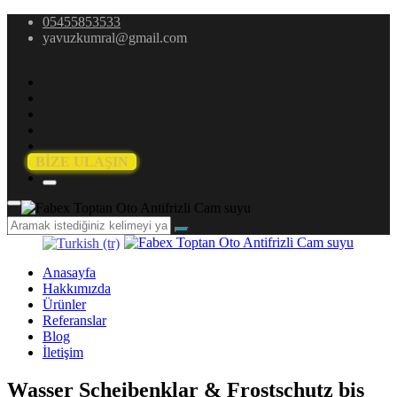
05455853533
yavuzkumral@gmail.com
BİZE ULAŞIN
Anasayfa
Hakkımızda
Ürünler
Referanslar
Blog
İletişim
Wasser Scheibenklar & Frostschutz bis