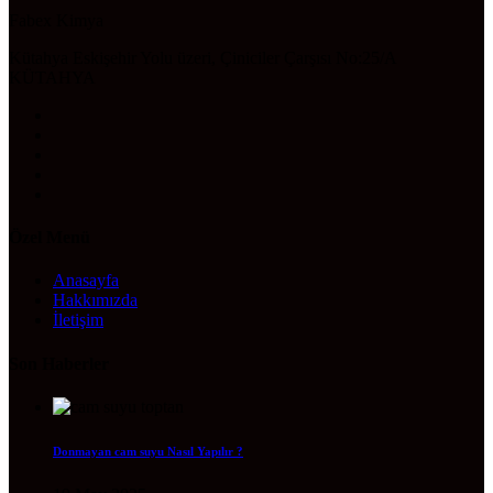
Fabex Kimya
Kütahya Eskişehir Yolu üzeri, Çiniciler Çarşısı No:25/A
KÜTAHYA
Özel Menü
Anasayfa
Hakkımızda
İletişim
Son Haberler
Donmayan cam suyu Nasıl Yapılır ?