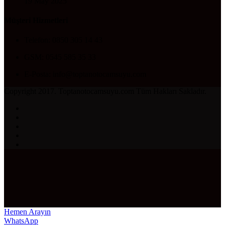
19 May 2025
Müşteri Hizmetleri
Telefon: 0850 305 14 43
GSM: 0545 585 35 33
E-Posta: info@toptanotocamsuyu.com
Copyright 2017. Toptanotocamsuyu.com Tüm Hakları Sakladır.
Hemen Arayın
WhatsApp